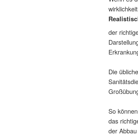
wirklichke
Realistis
der richti
Darstellun
Erkrankun
Die üblich
Sanitätsdi
Großübung
So können 
das richti
der Abbau