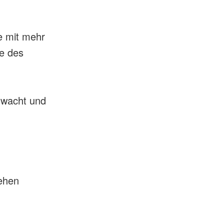
e mit mehr
ve des
gwacht und
d
ehen