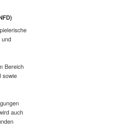
(NFD)
pielerische
n und
m Bereich
d sowie
ingungen
 wird auch
unden