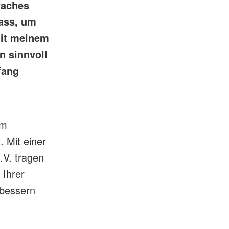
faches
lass, um
mit meinem
n sinnvoll
fang
em
 Mit einer
V. tragen
 Ihrer
rbessern