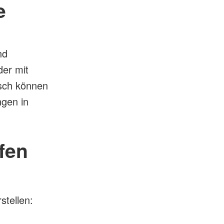
e
nd
der mit
sch können
ngen in
fen
stellen: