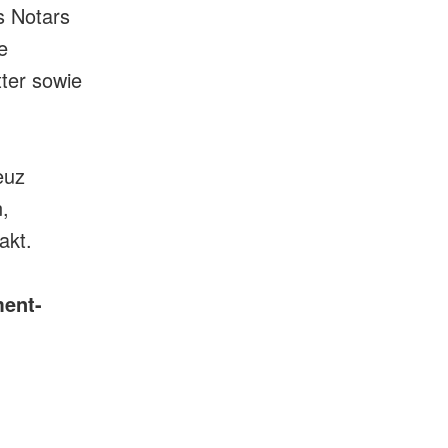
s Notars
e
ter sowie
euz
,
akt.
ment-