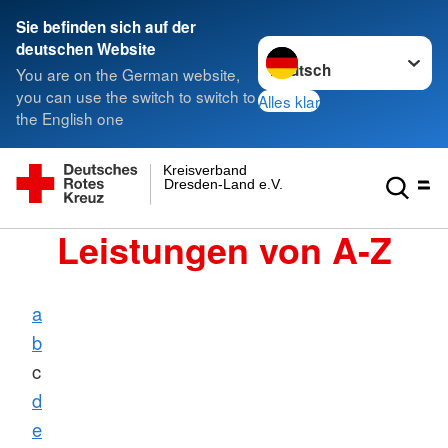
Sie befinden sich auf der
Sprache wechseln zu
deutschen Website
You are on the German website,
you can use the switch to switch to
Alles klar
the English one
Kreisverband
Dresden-Land e.V.
Leistungen von A-Z
a
b
c
d
e