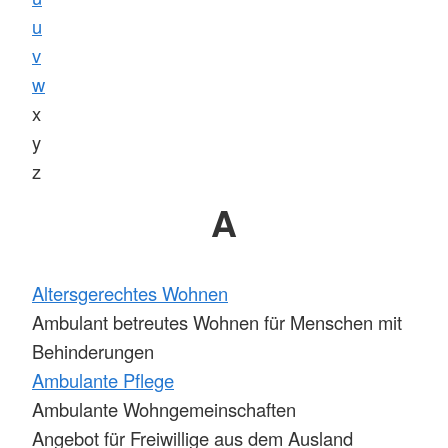
u
v
w
x
y
z
A
Altersgerechtes Wohnen
Ambulant betreutes Wohnen für Menschen mit
Behinderungen
Ambulante Pflege
Ambulante Wohngemeinschaften
Angebot für Freiwillige aus dem Ausland